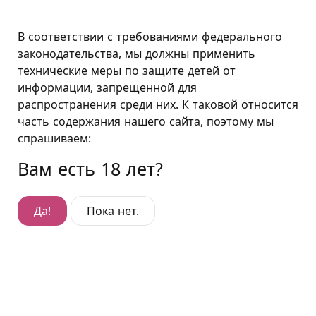
Санкт-Петербург
В соответствии с требованиями федерального
законодательства, мы должны применить
технические меры по защите детей от
Виниловая простыня
информации, запрещенной для
распространения среди них. К таковой относится
Виниловая простыня
часть содержания нашего сайта, поэтому мы
Занятие сексом на виниловой простыне – особый
спрашиваем:
вид эротического наслаждения. Благодаря
Вам есть 18 лет?
специальному материалу тела не скользят даже при
самых интенсивных движениях, не приходится
отвлекаться и тратить дополнительные силы на
Да!
Пока нет.
удержание выбранной позиции. Также виниловая
простыня прекрасно подходит для любых игр с
лубрикантами, масляного массажа, струйных
оргазмов, различных БДСМ-практик и ролевых игр.