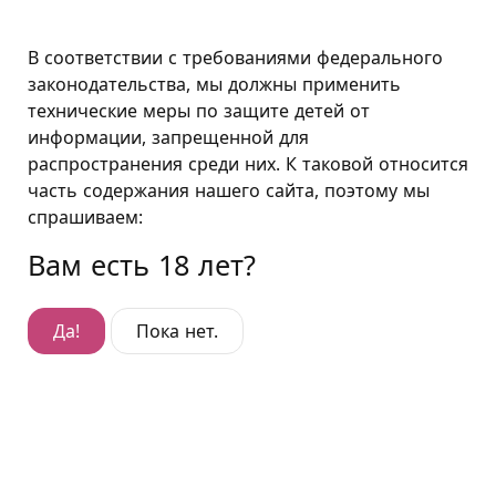
Санкт-Петербург
В соответствии с требованиями федерального
законодательства, мы должны применить
технические меры по защите детей от
Подушкин в Санкт-Петербурге
информации, запрещенной для
распространения среди них. К таковой относится
Сотрудничество
часть содержания нашего сайта, поэтому мы
Ждём предложений контрагентов и поставщиков о
спрашиваем:
деловом сотрудничестве, вопросов о программе
Вам есть 18 лет?
франчайзинга, резюме соискателей вакансий.
Да!
Пока нет.