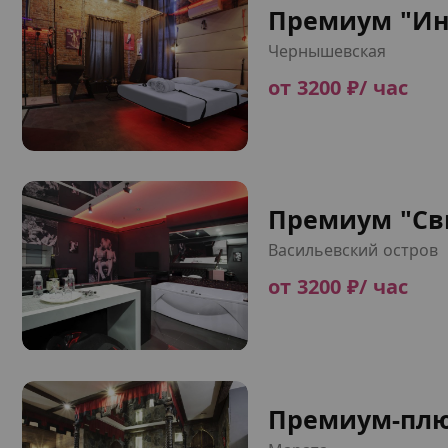
Премиум "Ин
Чернышевская
от 3200 ₽/ час
Премиум "Св
Васильевский остров
от 3200 ₽/ час
Премиум-плю