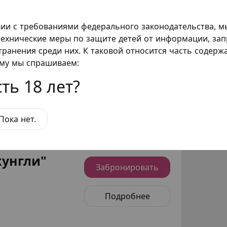
вии с требованиями федерального законодательства, 
ехнические меры по защите детей от информации, за
транения среди них. К таковой относится часть содер
с "Танцы"
ому мы спрашиваем:
Забронировать
ть 18 лет?
Подробнее
Пока нет.
унгли"
Забронировать
Подробнее