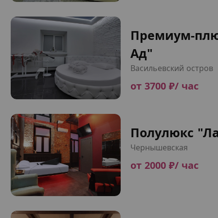
Премиум-плю
Ад"
Васильевский остров
от 3700 ₽/ час
Полулюкс "Л
Чернышевская
от 2000 ₽/ час