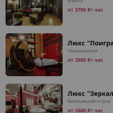
Марата
от 3700 ₽/ час
Люкс "Поигр
Чернышевская
от 2600 ₽/ час
Люкс "Зерка
Васильевский остров
от 2600 ₽/ час