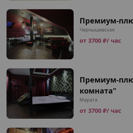
Премиум-плю
Чернышевская
от 3700 ₽/ час
Премиум-плю
комната"
Марата
от 3700 ₽/ час