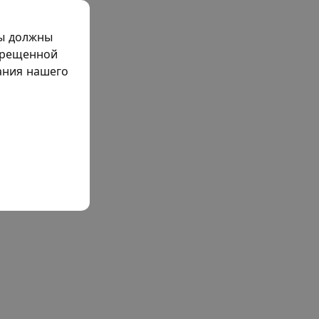
мы должны
прещенной
жания нашего