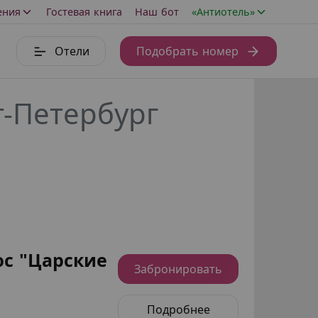
ения
Гостевая книга
Наш бот
«Антиотель»
Отели
Подобрать номер
т-Петербург
с "Царские
Забронировать
Подробнее