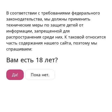
Санкт-Петербург
В соответствии с требованиями федерального
законодательства, мы должны применить
технические меры по защите детей от
Подушкин в Санкт-Петербурге
информации, запрещенной для
распространения среди них. К таковой относится
Отель Чернышевская
часть содержания нашего сайта, поэтому мы
Прекрасный тематический отель с почасовой
спрашиваем:
оплатой «Подушкин» расположился на Шпалерной,
Вам есть 18 лет?
рядом с Кирочной, Кавалергардской и Фурштатской.
Наш отель предлагает гостям большой выбор
номеров с разнообразным наполнением, которое
Да!
Пока нет.
будет соответствовать вашему настроению, каким
бы оно ни было. В нашем отеле рядом с
Захарьевской, Чайковского, Кавалергардской и
Фурштатской можно снять номер в почасовом
формате от 2 часов, что отлично подходит тем, кто
ценит свой комфорт и не готов зависеть от