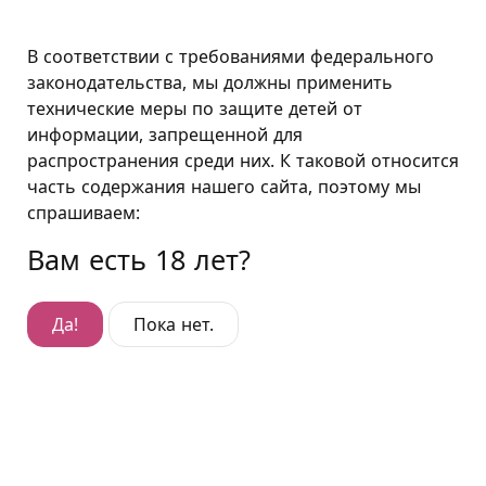
Санкт-Петербург
В соответствии с требованиями федерального
законодательства, мы должны применить
технические меры по защите детей от
Скамья
информации, запрещенной для
распространения среди них. К таковой относится
Скамья
часть содержания нашего сайта, поэтому мы
Не требуется специальных навыков, чтобы
спрашиваем:
неподвижно зафиксировать партнёра в
Вам есть 18 лет?
естественном и удобном горизонтальном
положении, скамья легко сочетается с другими
крупногабаритными девайсами. Опытные любители
Да!
Пока нет.
флагелляции хорошо знают, насколько незаменима
прочная добротная скамья, снабжённая
отверстиями или кольцами на её ножках и по длине
ложа, которые позволяют надёжно зафиксировать
пассивного партнера при помощи бондажной
атрибутики или верёвки.