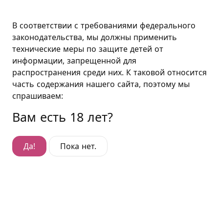
Санкт-Петербург
В соответствии с требованиями федерального
законодательства, мы должны применить
технические меры по защите детей от
Альтернативные насадки к машине любви
информации, запрещенной для
распространения среди них. К таковой относится
Альтернативные насадки к машине
часть содержания нашего сайта, поэтому мы
любви
спрашиваем:
Спросите у администратора и получите в
Вам есть 18 лет?
пользование дополнительные насадки разных
форм, размеров и фактур к машинам любви. Все
насадки выполнены из гипоаллергенного латекса
Да!
Пока нет.
или cyberskin. «Подушкин» не возражает, если гости
используют сменные насадки, принесённые с собой.
Все лав-машины (машины любви) в наших
гостиницах совместимы с любыми насадками
стандарта Vac-U-Lock.