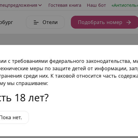
пецпредложения
Гостевая книга
Наш бот
«Антиотель
рбург
Отели
Подобрать номер
вии с требованиями федерального законодательства, 
ехнические меры по защите детей от информации, за
транения среди них. К таковой относится часть содер
ому мы спрашиваем:
ть 18 лет?
Пока нет.