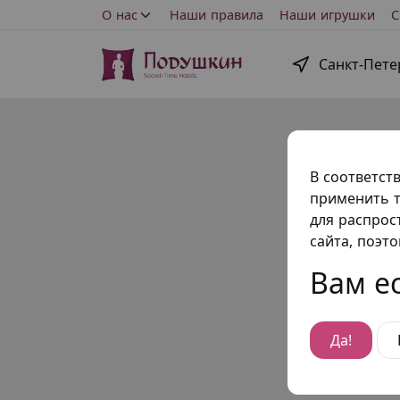
О нас
Наши правила
Наши игрушки
С
Санкт-Пете
В соответст
применить т
для распрос
сайта, поэт
Вам ес
Да!