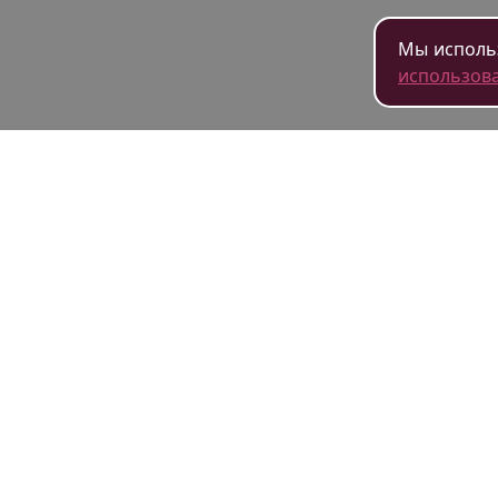
Мы использ
использов
О гос
Публи
2000 — 2026
Сотру
© Сеть гостиниц Подушкин
Наша 