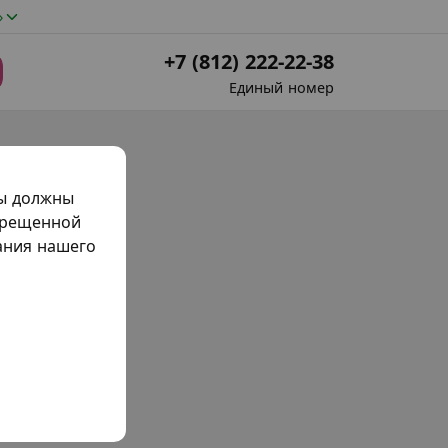
»
+7 (812) 222-22-38
Единый номер
мы должны
прещенной
жания нашего