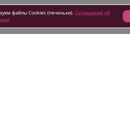
уем файлы Cookies (печеньки).
Соглашение об
ании
тиницах
Наши правила
кации
Наши игрушки
дничество
Подарочные сертификаты
франшиза
Гостевая книга
Политика конфиденциальн
Антиотель